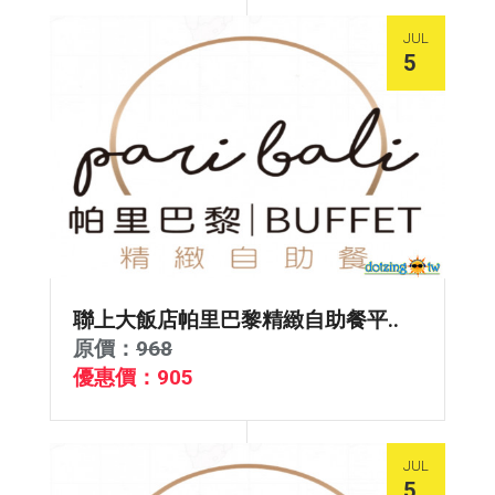
JUL
5
聯上大飯店帕里巴黎精緻自助餐平..
原價：
968
優惠價：905
JUL
5