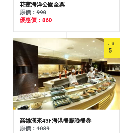
花蓮海洋公園全票
原價：
990
優惠價：860
JUL
5
高雄漢來43F海港餐廳晚餐券
原價：
1089