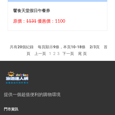
饗食天堂假日午餐券
原價：
1131
優惠價：1100
共有
20
個紀錄 每頁顯示
9
條，本頁
10-18
條
2/3
頁
首
頁
上一頁
1
2
3
下一頁
尾 頁
提供一個超值便利的購物環境
門市資訊