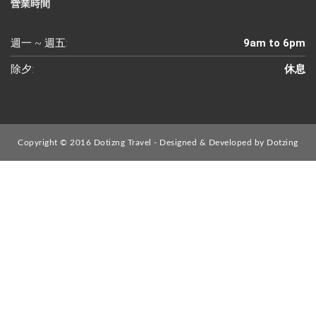
營業時間
週一 ~ 週五:
9am to 6pm
除夕:
休息
Copyright © 2016 Dotizng Travel - Designed & Developed by
Dotzing