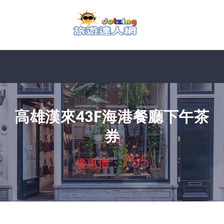
高雄漢來43F海港餐廳下午茶
券
755
優惠價：