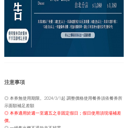
注意事項
◎ 本券無使用期限。
2024/3/1起 調整價格使用餐券須依餐券所
示面額補足差額
◎ 本券適用於週一至週五之非固定假日；
假日使用須現場補差
價
。
◎
一經售出概不退款亦不找零。