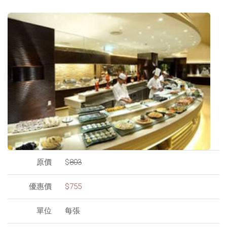
原價
$
803
優惠價
$755
單位
每張