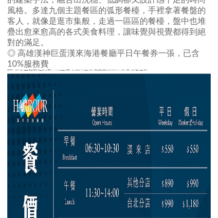
風格。多達九個主題餐區的弧形餐檯，手裡拿著餐盤的
客人，就像是逛市集般，走過一區區的餐檯，盤中也堆
疊出愈來愈高的各式美食料理，讓味覺與視覺都得到絕
對的滿足。
◎ 高雄漢神巨蛋漢來海港餐廳平日午餐券一張，已含
10%服務費