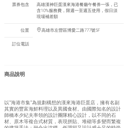
票券包含
高雄漢神巨蛋漢來海港餐廳午餐券一張，已
含10%服務費，限週一至週五使用，假日須
現場補差額
位置
高雄市左營區博愛二路777號5F
訂位電話
商品說明
以"海港市集"為規劃構想的漢來海港巨蛋店，擁有名副
其實的豐富海鮮料理以及異國食材。由國際知名的設計
師橋本夕紀夫率領的設計團隊精心設計，以不同的石
材、原木等複合式材質，表現拼貼、堆砌等多變而繁複
的建築手法；融合出沈穩、低調卻又設計感十足的時尚