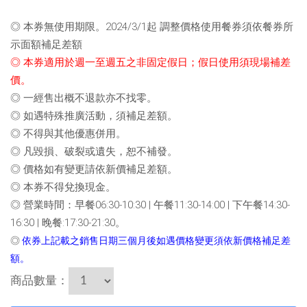
◎ 本券無使用期限。
2024/3/1起 調整價格使用餐券須依餐券所
示面額補足差額
◎ 本券適用於週一至週五之非固定假日；
假日使用須現場補差
價
。
◎
一經售出概不退款亦不找零。
◎
如遇特殊推廣活動，須補足差額。
◎
不得與其他優惠併用。
◎
凡毀損、破裂或遺失，恕不補發。
◎
價格如有變更請依新價補足差額。
◎
本券不得兌換現金。
◎
營業時間：早餐06:30-10:30 | 午餐11:30-14:00 | 下午餐14:30-
16:30 | 晚餐:17:30-21:30。
◎
依券上記載之銷售日期三個月後如遇價格變更須依新價格補足差
額。
商品數量：