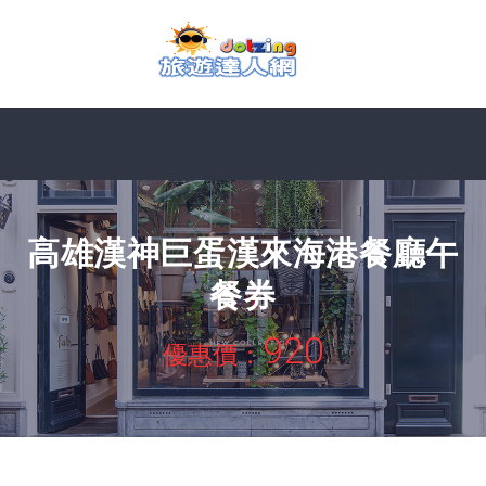
高雄漢神巨蛋漢來海港餐廳午
餐券
920
優惠價：