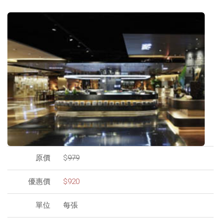
原價
$
979
優惠價
$920
單位
每張