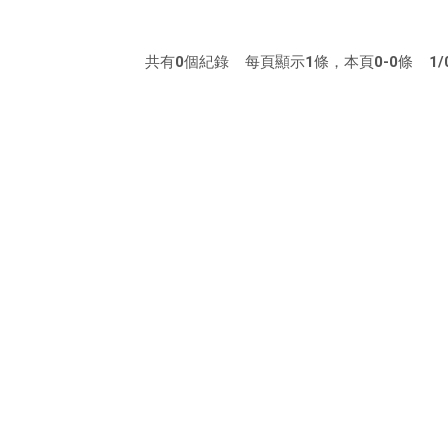
共有
0
個紀錄 每頁顯示
1
條，本頁
0-0
條
1/