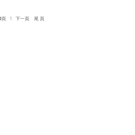
0
頁 1
下一頁
尾 頁