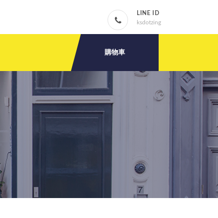
LINE ID
ksdotzing
購物車